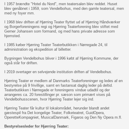
I 1957 brændte "Hotel du Nord", men teatersalen blev reddet. Huset
blev genåbnet i 1959, som Vendelbohus, med den gamle teatersal, men
med ny foyer mm.
I 1968 blev driften af Hjørring Teater flyttet ud af Hjørring Håndværker
og Borgerforeningens regi og Hjørring Teaterforening blev stiftet med
Gerner Johansen som formand, og med hans private adresse som
hjemsted.
I 1985 køber Hjørring Teater Teaterbutikken i Nørregade 24, til
administration og ekspedition af billetter.
Bygningen Vendelbohus bliver i 1996 købt af Hjørring Kommune, der
også står for driften.
I 2019 overtager en selvejende institution driften af Vendelbohus.
Hjørring Teater er medlem af Danmarks Teaterforeninger og ledes af en
bestyrelse på 9 frivillige, samt en fastansat daglig leder på deltid.
Teaterbutikken i Nørregade er foreningens vindue udadtil og der
arrangeres ca. 20 forestillinger pr. sæson som primært vises på
Vendelbohusscenen, hvor Hjørring Teater lejer sig ind.
Hjørring Teater får kultur til lokalområdet, herunder blandt andet
gæstespil fra Det kongelige Teater, Folketeatret, GuidOpera,
OperetteKompagniet, MusicalDanmark, Figaros og Den Ny Opera m.fl.
Bestyrelsesleder for Hjørring Teater: