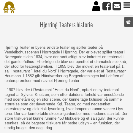
Hjørring Teaters historie
Hjørring Teater er byens ældste teater og spiller teater på
Vendelbohusscenen i Nørregade i Hjørring. Der er blevet spillet teater i
Nørregade siden 1834, hvor der nødtørftigt blev indrettet en teatersal i
det gamle rådhus. Efterfølgende blev der oprettet et dramatisk selskab,
der stod for teateropførelser. I 1855 blev der indviet en teatersal på 1.
sal i restaurant ”Hotel du Nord” i Nørregade, der var ejet af Restauratør
Houmann. I 1882 gik Håndværker og Borgenforeningen ind i driften af
teateropførelser med navnet Hjørring Teater.
I 1907 blev der i Restaurant "Hotel du Nord", opført en ny teatersal
tegnet af Sylvius Knutzen, som efter datidens forhold var enestående
med scenetårn og en stor scene, der kunne tage kulisser på samme
størrelse som det daværende Kgl. Teater, og med nedsænket
orkestergrav og elektrisk lysanlæg, hvor lamperne kunne variere i lys-
tone. Der var komfortable skuespilgarderober med moderne sanitet. Den
store tilskuersal kunne rumme 450 tilskuere og et salsgulv, der kunne
sænkes, så de bageste tilskuere får bedre udsyn – en funktion, der
stadig bruges den dag i dag.