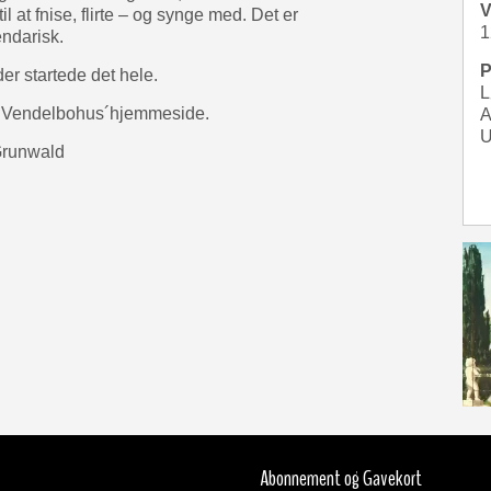
V
 at fnise, flirte – og synge med. Det er
1
endarisk.
P
er startede det hele.
L
 på Vendelbohus´hjemmeside.
A
U
Grunwald
Abonnement og Gavekort