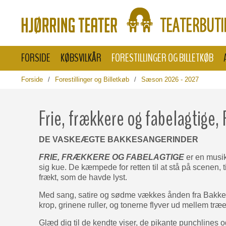
FORSIDE
KØBSVILKÅR
FORESTILLINGER OG BILLETKØB
Forside
/
Forestillinger og Billetkøb
/
Sæson 2026 - 2027
Frie, frækkere og fabelagtige
DE VASKEÆGTE BAKKESANGERINDER
FRIE, FRÆKKERE OG FABELAGTIGE
er en musik
sig kue. De kæmpede for retten til at stå på scenen, t
frækt, som de havde lyst.
Med sang, satire og sødme vækkes ånden fra Bakkens Hvi
krop, grinene ruller, og tonerne flyver ud mellem træ
Glæd dig til de kendte viser, de pikante punchlines o