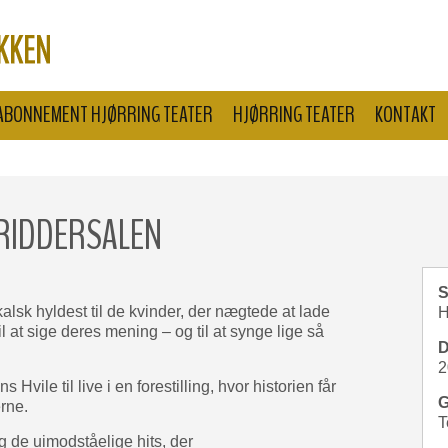
ABONNEMENT HJØRRING TEATER
HJØRRING TEATER
KONTAKT
, RIDDERSALEN
S
alsk hyldest til de kvinder, der nægtede at lade
H
il at sige deres mening – og til at synge lige så
D
2
le til live i en forestilling, hvor historien får
G
erne.
T
g de uimodståelige hits, der